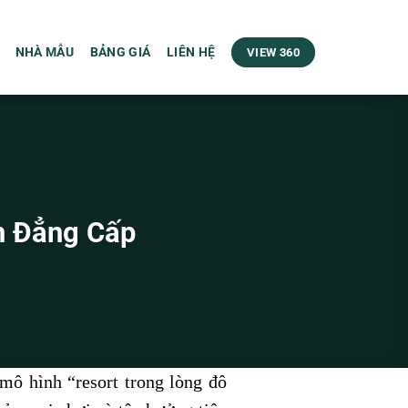
NHÀ MẪU
BẢNG GIÁ
LIÊN HỆ
VIEW 360
h Đẳng Cấp
mô hình “resort trong lòng đô