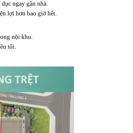
ể dục ngay gần nhà.
iện lợi hơn bao giờ hết.
rong nội khu.
u tối.