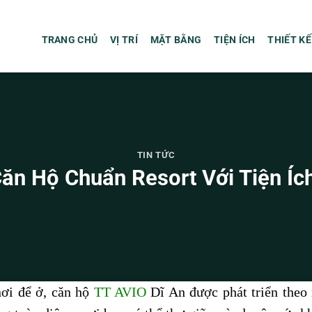
TRANG CHỦ
VỊ TRÍ
MẶT BẰNG
TIỆN ÍCH
THIẾT KẾ
TIN TỨC
Căn Hộ Chuẩn Resort Với Tiện Íc
nơi để ở, căn hộ
TT AVIO
Dĩ An được phát triển theo 