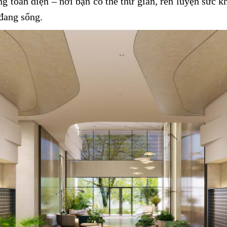
g toàn diện – nơi bạn có thể thư giãn, rèn luyện sức k
 đang sống.